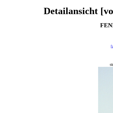
Detailansicht [vo
FEND
[
st