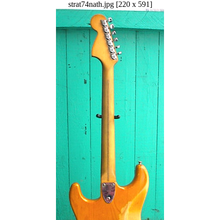
strat74nath.jpg [220 x 591]