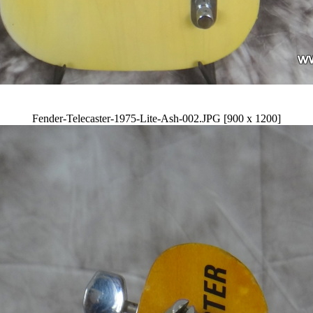
Fender-Telecaster-1975-Lite-Ash-002.JPG [900 x 1200]