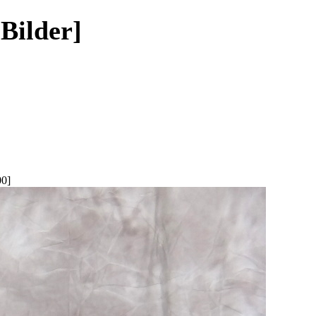
 Bilder]
00]