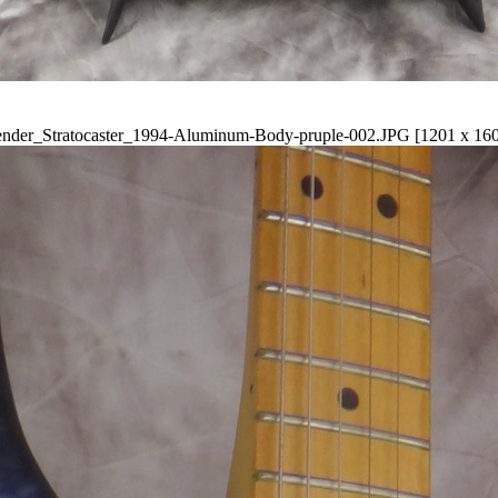
nder_Stratocaster_1994-Aluminum-Body-pruple-002.JPG [1201 x 16