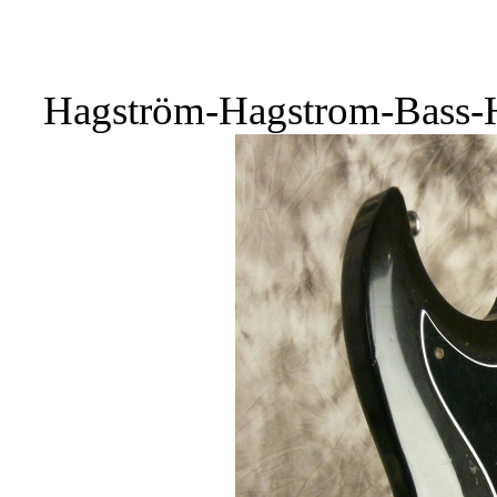
Hagström-Hagstrom-Bass-H