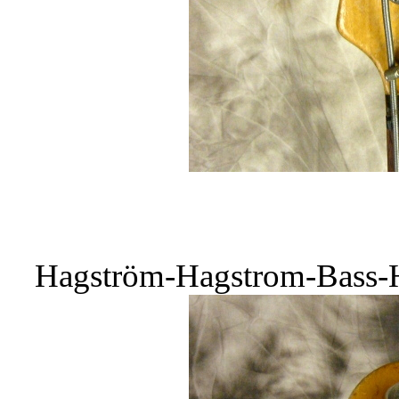
Hagström-Hagstrom-Bass-H