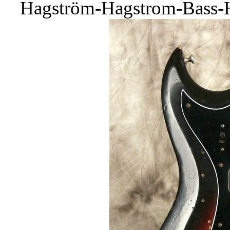
Hagström-Hagstrom-Bass-H