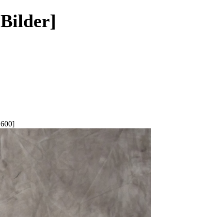
 Bilder]
600]