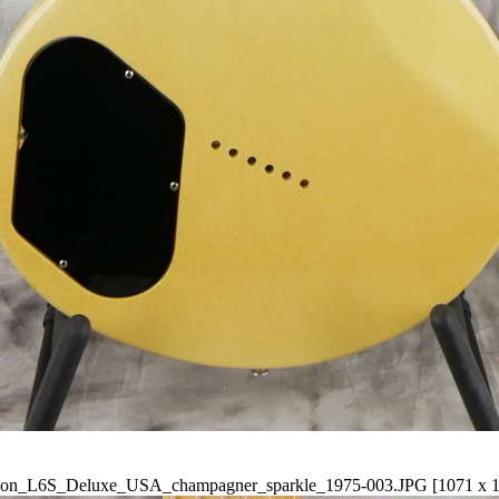
son_L6S_Deluxe_USA_champagner_sparkle_1975-003.JPG [1071 x 1