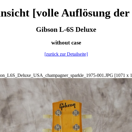
nsicht [volle Auflösung der
Gibson L-6S Deluxe
without case
[zurück zur Detailseite]
son_L6S_Deluxe_USA_champagner_sparkle_1975-001.JPG [1071 x 1