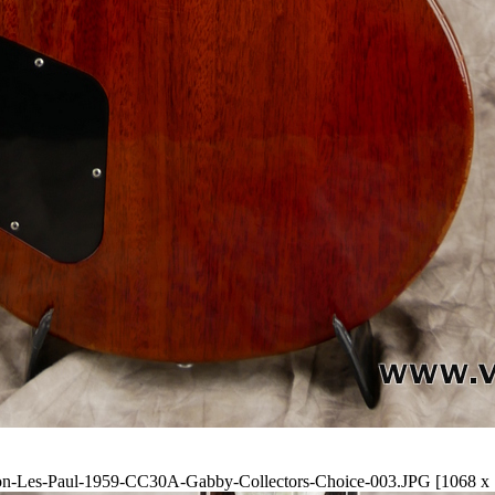
on-Les-Paul-1959-CC30A-Gabby-Collectors-Choice-003.JPG [1068 x 