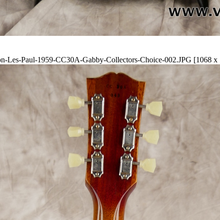
on-Les-Paul-1959-CC30A-Gabby-Collectors-Choice-002.JPG [1068 x 