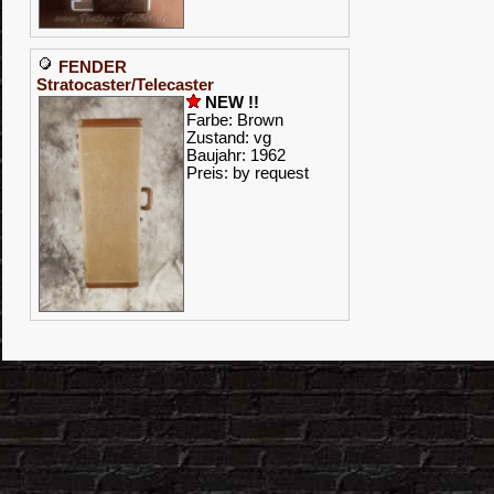
FENDER
Stratocaster/Telecaster
NEW !!
Farbe: Brown
Zustand: vg
Baujahr: 1962
Preis: by request