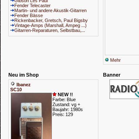
Gibson Les Paul
Fender Telecaster
Martin- und andere Akustik-Gitarren
Fender Bässe
Rickenbacker, Gretsch, Paul Bigsby
Vintage-Amps (Marshall, Ampeg ...)
Gitarren-Reparaturen, Selbstbau,...
Mehr
Neu im Shop
Banner
Ibanez
SC10
NEW !!
Farbe: Blue
Zustand: vg +
Baujahr: 1980s
Preis: 129