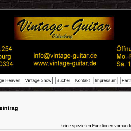
age Heaven
Vintage Show
Bücher
Kontakt
Impressum
Part
reintrag
keine speziellen Funktionen vorhand