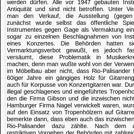
werden dürfen. Alle vor 1947 gebauten Inst
Antiquität und sind nicht betroffen. Unter V
man den Verkauf, die Ausstellung (gegen E
zunächst wurde selbst das öffentliche Spi
Instrumentes gegen Gage als Vermaktung eing
sogar zu einzelnen Beschlagnahmen von Ins
eines Konzertes. Die Behörden hatten si
Vermarktungsverbot gewußt, es jedoch fa
versäumt, diese Problematik in Musikerk
machen, denn man wußte wohl von der Verwen
im Möbelbau aber nicht, dass Rio-Palisander b
60iger Jahre ein gängiges Holz für Gitarrengri
auch für Korpusse von Konzertgitarren war. D
illegal geschlagenes und eingeführtes Tropenho
den die Firma Gibson und die inzwischen nich
Hamburger Firma Nagel verwickelt waren, wur
auf den Einsatz von Tropenhölzern auf Gitar
bemerkte dann, dass eben auch das inzwischen
Rio-Palisander dazu zählte. Nach dem an
restriktiven Vorgehen der Behörden mit zahlrei