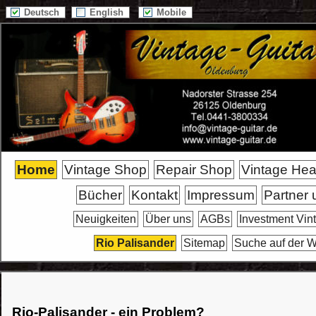
Deutsch
English
Mobile
Home
Vintage Shop
Repair Shop
Vintage He
Bücher
Kontakt
Impressum
Partner 
Neuigkeiten
Über uns
AGBs
Investment Vin
Rio Palisander
Sitemap
Suche auf der W
Rio-Palisander - ein Problem?