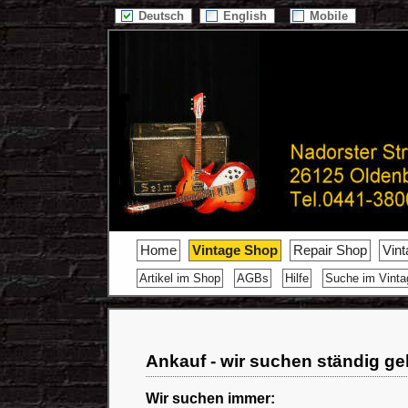
Deutsch
English
Mobile
Home
Vintage Shop
Repair Shop
Vin
Artikel im Shop
AGBs
Hilfe
Suche im Vint
Ankauf - wir suchen ständig ge
Wir suchen immer: