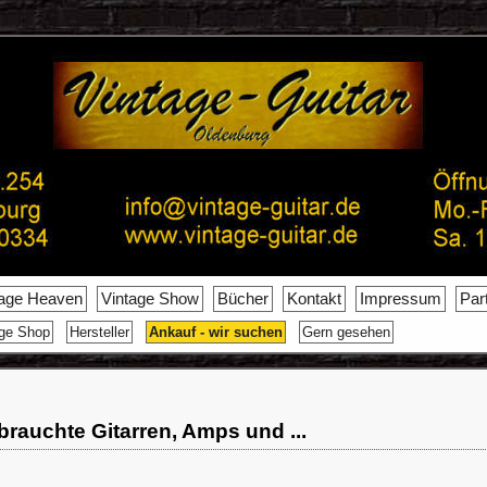
tage Heaven
Vintage Show
Bücher
Kontakt
Impressum
Par
age Shop
Hersteller
Ankauf - wir suchen
Gern gesehen
brauchte Gitarren, Amps und ...