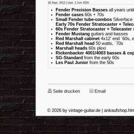
26.Sept. 2013 | Upd. 3.Juni 2026
Fender Precision Basses
all years unti
Fender cases
60s + 70s
Small Fender tube-combos
Silverface
Early 70s Fender Stratocaster + Telec
60s Fender Stratocaster + Telecaster
o
Fender Mustang
guitars and basses
Red Marshall cabinet
4x12' end `60s, e
Red Marshall head
50 watts, `70s
Marshall heads
60s plexi
Rickenbacker 4001/4003 basses & co
SG-Standard
from the early 60s
Les Paul Junior
from the 50s
Seite drucken
Email
© 2026 by vintage-guitar.de | ankaufshop.htm