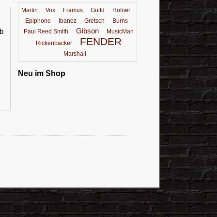
Martin
Vox
Framus
Guild
Hofner
Epiphone
Ibanez
Gretsch
Burns
Gibson
rb
Paul Reed Smith
MusicMan
FENDER
Rickenbacker
Marshall
Neu im Shop