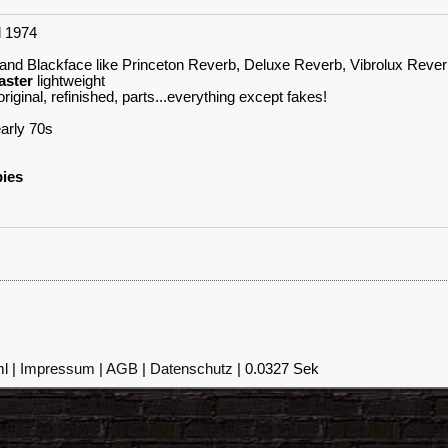
l 1974
 and Blackface like Princeton Reverb, Deluxe Reverb, Vibrolux Reve
aster
lightweight
riginal, refinished, parts...everything except fakes!
arly 70s
pies
l |
Impressum
|
AGB
|
Datenschutz
| 0.0327 Sek