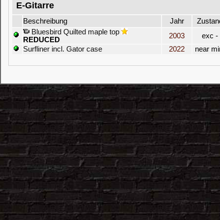
E-Gitarre
Beschreibung
Jahr
Zustan
Bluesbird Quilted maple top
2003
exc -
REDUCED
Surfliner incl. Gator case
2022
near mi