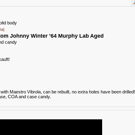
olid body
ia]
stom Johnny Winter ’64 Murphy Lab Aged
and candy
auft!
ith Maestro Vibrola, can be rebuilt, no extra holes have been drilled!
ase, COA and case candy.