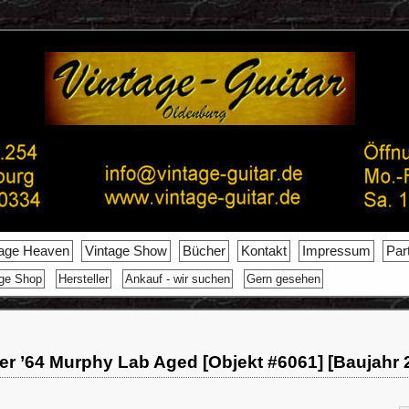
tage Heaven
Vintage Show
Bücher
Kontakt
Impressum
Par
age Shop
Hersteller
Ankauf - wir suchen
Gern gesehen
er ’64 Murphy Lab Aged [Objekt #6061] [Baujahr 