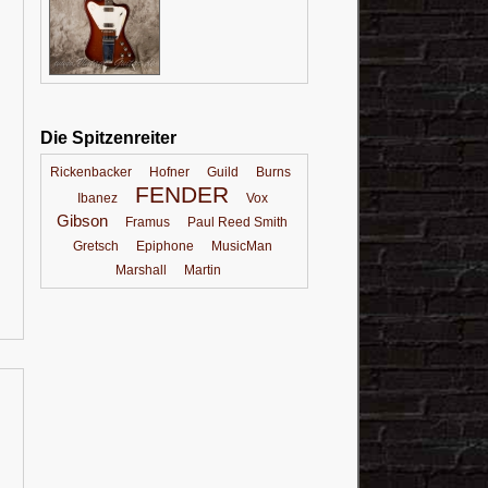
Die Spitzenreiter
Rickenbacker
Hofner
Guild
Burns
FENDER
Ibanez
Vox
Gibson
Framus
Paul Reed Smith
Gretsch
Epiphone
MusicMan
Marshall
Martin