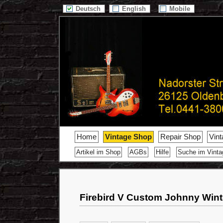
Deutsch
English
Mobile
Home
Vintage Shop
Repair Shop
Vin
Artikel im Shop
AGBs
Hilfe
Suche im Vint
Firebird V Custom Johnny Wint