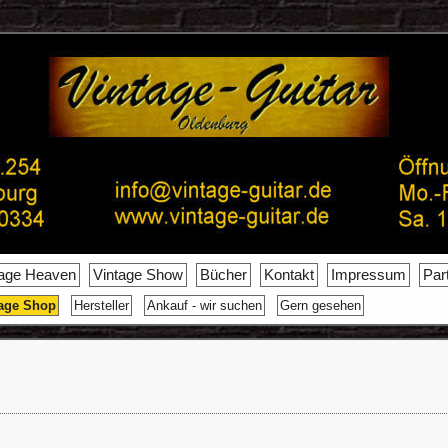
tage Heaven
Vintage Show
Bücher
Kontakt
Impressum
Par
age Shop
Hersteller
Ankauf - wir suchen
Gern gesehen