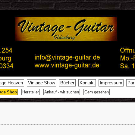
tage Heaven
Vintage Show
Bücher
Kontakt
Impressum
Par
age Shop
Hersteller
Ankauf - wir suchen
Gern gesehen