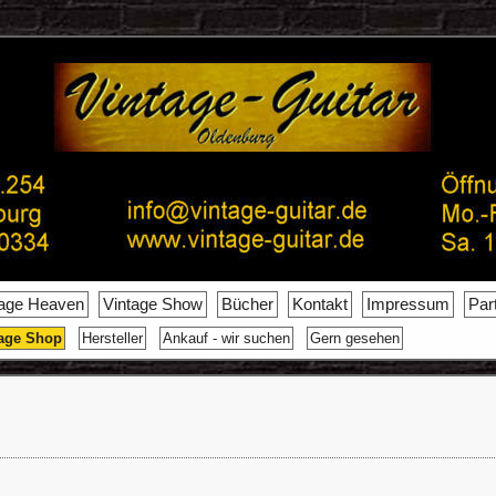
tage Heaven
Vintage Show
Bücher
Kontakt
Impressum
Par
age Shop
Hersteller
Ankauf - wir suchen
Gern gesehen