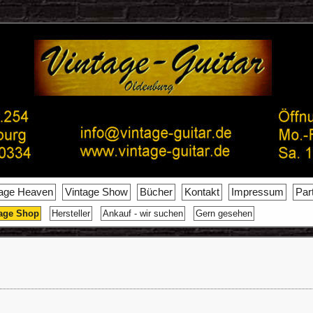
tage Heaven
Vintage Show
Bücher
Kontakt
Impressum
Par
age Shop
Hersteller
Ankauf - wir suchen
Gern gesehen