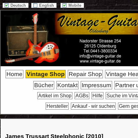
Deutsch
English
Mobile
Home
Vintage Shop
Repair Shop
Vintage He
Bücher
Kontakt
Impressum
Partner 
Artikel im Shop
AGBs
Hilfe
Suche im Vin
Hersteller
Ankauf - wir suchen
Gern ge
James Trussart Steelphonic [2010]