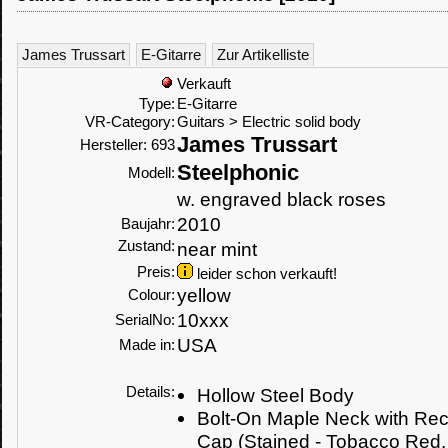
James Trussart
E-Gitarre
Zur Artikelliste
Verkauft
Type:
E-Gitarre
VR-Category:
Guitars > Electric solid body
James Trussart
Hersteller: 693
Steelphonic
Modell:
w. engraved black roses
2010
Baujahr:
Zustand:
near mint
Preis:
leider schon verkauft!
yellow
Colour:
10xxx
SerialNo:
USA
Made in:
Details:
Hollow Steel Body
Bolt-On Maple Neck with Re
Cap (Stained - Tobacco Red, 