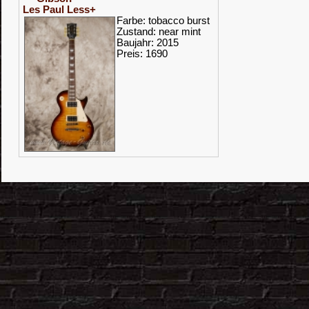
Les Paul Less+
Farbe: tobacco burst
Zustand: near mint
Baujahr: 2015
Preis: 1690