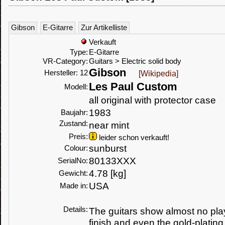
Gibson
E-Gitarre
Zur Artikelliste
Verkauft
Type:
E-Gitarre
VR-Category:
Guitars > Electric solid body
Gibson
Hersteller: 12
[Wikipedia]
Les Paul Custom
Modell:
all original with protector case
1983
Baujahr:
Zustand:
near mint
Preis:
leider schon verkauft!
sunburst
Colour:
80133XXX
SerialNo:
4.78 [kg]
Gewicht:
USA
Made in:
Details:
The guitars show almost no play
finish and even the gold-platin