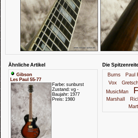
Ähnliche Artikel
Die Spitzenreit
Gibson
Burns
Paul 
Les Paul 55-77
Vox
Gretsc
Farbe: sunburst
Zustand: vg -
MusicMan
Baujahr: 1977
Marshall
Ric
Preis: 1980
Mart