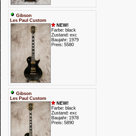
Gibson
Les Paul Custom
NEW!
Farbe: black
Zustand: exc
Baujahr: 1979
Preis: 5580
Gibson
Les Paul Custom
NEW!
Farbe: black
Zustand: exc
Baujahr: 1978
Preis: 5890