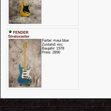
FENDER
Stratocaster
Farbe: maui blue
Zustand: exc
Baujahr: 1978
Preis: 2890