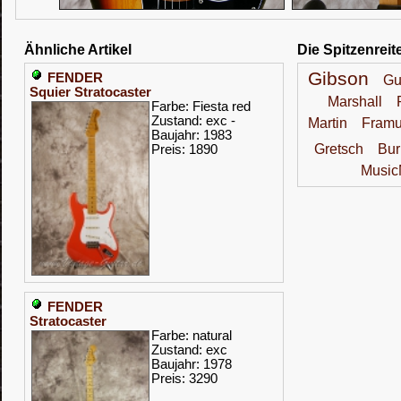
Ähnliche Artikel
Die Spitzenreit
Gibson
FENDER
Gu
Squier Stratocaster
Marshall
Farbe: Fiesta red
Zustand: exc -
Martin
Fram
Baujahr: 1983
Gretsch
Bur
Preis: 1890
Musi
FENDER
Stratocaster
Farbe: natural
Zustand: exc
Baujahr: 1978
Preis: 3290