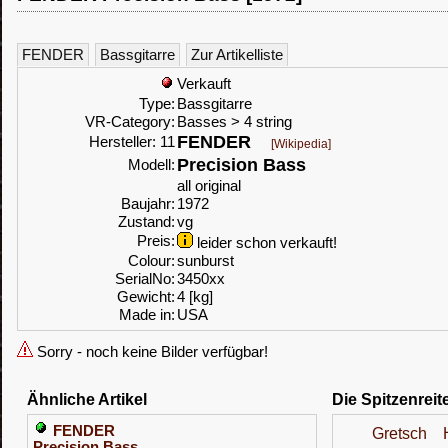
FENDER
Bassgitarre
Zur Artikelliste
Verkauft
Type:
Bassgitarre
VR-Category:
Basses > 4 string
FENDER
Hersteller: 11
[Wikipedia]
Precision Bass
Modell:
all original
Baujahr:
1972
Zustand:
vg
Preis:
leider schon verkauft!
Colour:
sunburst
SerialNo:
3450xx
Gewicht:
4 [kg]
Made in:
USA
Sorry - noch keine Bilder verfügbar!
Ähnliche Artikel
Die Spitzenreit
FENDER
Gretsch
Precision Bass