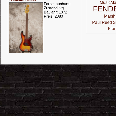
MusicM
Farbe: sunburst
FEND
Zustand: vg
Baujahr: 1972
Marsha
Preis: 2980
Paul Reed S
Fra