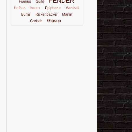
FENDER
Framus
Guild
Hofner
Ibanez
Epiphone
Marshall
Burns
Rickenbacker
Martin
Gibson
Gretsch