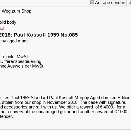
Anfrage senden
dem Weg zum Shop
olid body
ia]
 2018: Paul Kossoff 1959 No.085
rphy aged made
ro) inkl. MwSt.
Differenzbesteuerung
hne Ausweis der MwSt.
n Les Paul 1959 Standard Paul Kossoff Murphy Aged (Limited Edition
s stolen from our shop in November 2018. The case with signature,
d accessories are still with us.
We offer a reward of € 4000.- for a
 the recovery of the
undamaged guitar and another reward of € 1000.- 
ffender.