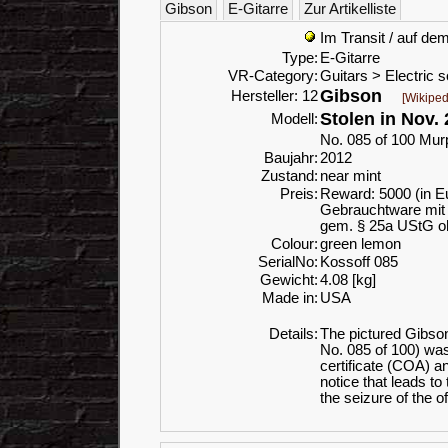
Gibson
E-Gitarre
Zur Artikelliste
Im Transit / auf 
Type:
E-Gitarre
VR-Category:
Guitars > Electric s
Gibson
Hersteller: 12
[Wikiped
Stolen in Nov.
Modell:
No. 085 of 100 Mu
Baujahr:
2012
Zustand:
near mint
Preis:
Reward: 5000 (in Eu
Gebrauchtware mit 
gem. § 25a UStG o
Colour:
green lemon
SerialNo:
Kossoff 085
Gewicht:
4.08 [kg]
Made in:
USA
Details:
The pictured Gibso
No. 085 of 100) wa
certificate (COA) an
notice that leads to
the seizure of the o