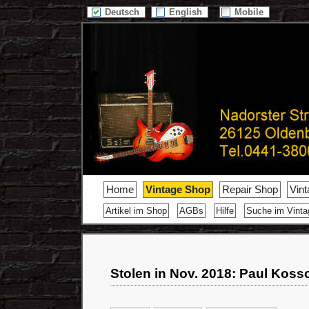
Deutsch
English
Mobile
Home
Vintage Shop
Repair Shop
Vin
Artikel im Shop
AGBs
Hilfe
Suche im Vint
Stolen in Nov. 2018: Paul Koss