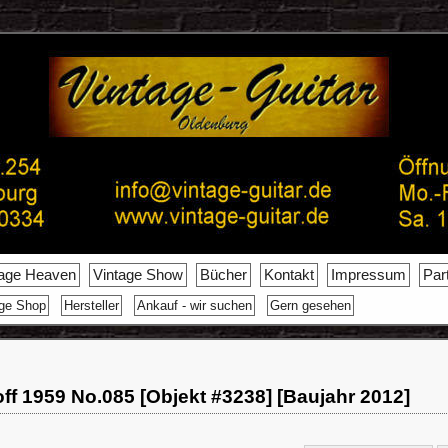
tage Heaven
Vintage Show
Bücher
Kontakt
Impressum
Par
age Shop
Hersteller
Ankauf - wir suchen
Gern gesehen
off 1959 No.085 [Objekt #3238] [Baujahr 2012]