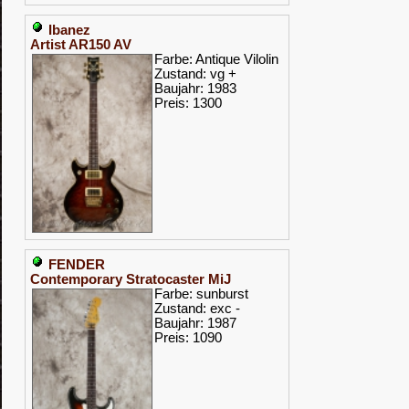
Ibanez
Artist AR150 AV
Farbe: Antique Vilolin
Zustand: vg +
Baujahr: 1983
Preis: 1300
FENDER
Contemporary Stratocaster MiJ
Farbe: sunburst
Zustand: exc -
Baujahr: 1987
Preis: 1090