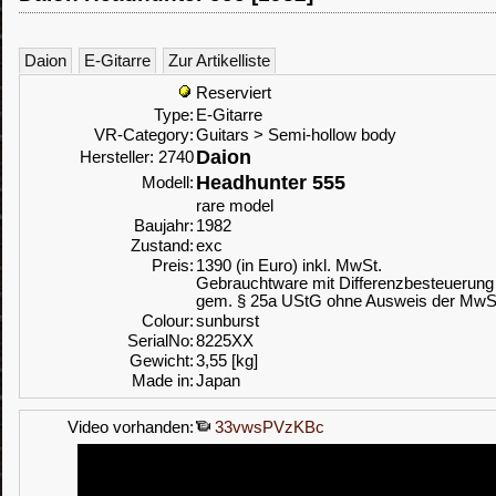
Daion
E-Gitarre
Zur Artikelliste
Reserviert
Type:
E-Gitarre
VR-Category:
Guitars > Semi-hollow body
Daion
Hersteller: 2740
Headhunter 555
Modell:
rare model
Baujahr:
1982
Zustand:
exc
Preis:
1390 (in Euro) inkl. MwSt.
Gebrauchtware mit Differenzbesteuerung
gem. § 25a UStG ohne Ausweis der MwS
Colour:
sunburst
SerialNo:
8225XX
Gewicht:
3,55 [kg]
Made in:
Japan
Video vorhanden:
33vwsPVzKBc