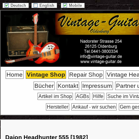
Deutsch
English
Mobile
Home
Vintage Shop
Repair Shop
Vintage He
Bücher
Kontakt
Impressum
Partner 
Artikel im Shop
AGBs
Hilfe
Suche im Vin
Hersteller
Ankauf - wir suchen
Gern ge
Daion Headhunter 555 [1982]