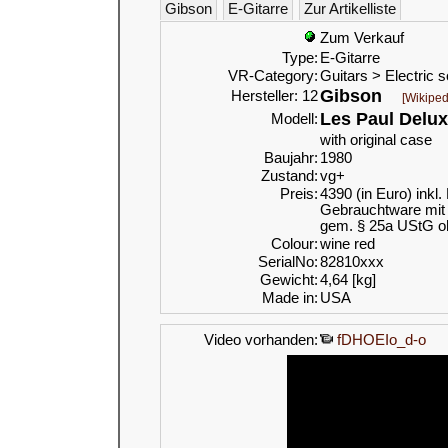
Gibson
E-Gitarre
Zur Artikelliste
Zum Verkauf
Type:
E-Gitarre
VR-Category:
Guitars > Electric s
Gibson
Hersteller: 12
[Wikiped
Les Paul Delu
Modell:
with original case
Baujahr:
1980
Zustand:
vg+
Preis:
4390 (in Euro) inkl
Gebrauchtware mit 
gem. § 25a UStG o
Colour:
wine red
SerialNo:
82810xxx
Gewicht:
4,64 [kg]
Made in:
USA
Video vorhanden:
fDHOEIo_d-o