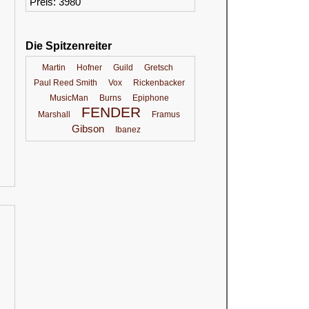
Preis: 3980
Die Spitzenreiter
Martin
Hofner
Guild
Gretsch
Paul Reed Smith
Vox
Rickenbacker
MusicMan
Burns
Epiphone
FENDER
Marshall
Framus
Gibson
Ibanez