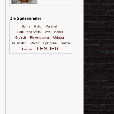
Die Spitzenreiter
Burns
Guild
Marshall
Paul Reed Smith
Vox
Ibanez
Gibson
Gretsch
Rickenbacker
MusicMan
Martin
Epiphone
Hofner
FENDER
Framus