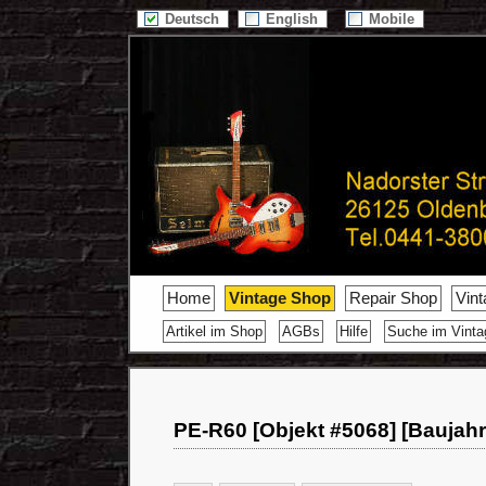
Deutsch
English
Mobile
Home
Vintage Shop
Repair Shop
Vin
Artikel im Shop
AGBs
Hilfe
Suche im Vint
PE-R60 [Objekt #5068] [Baujahr