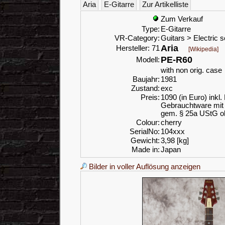
Aria
E-Gitarre
Zur Artikelliste
Zum Verkauf
Type:
E-Gitarre
VR-Category:
Guitars > Electric s
Aria
Hersteller: 71
[Wikipedia]
PE-R60
Modell:
with non orig. case
Baujahr:
1981
Zustand:
exc
Preis:
1090 (in Euro) inkl
Gebrauchtware mit 
gem. § 25a UStG o
Colour:
cherry
SerialNo:
104xxx
Gewicht:
3,98 [kg]
Made in:
Japan
Bilder in voller Auflösung anzeigen