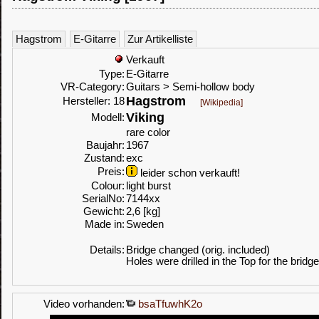
Hagstrom
E-Gitarre
Zur Artikelliste
Verkauft
Type:
E-Gitarre
VR-Category:
Guitars > Semi-hollow body
Hagstrom
Hersteller: 18
[Wikipedia]
Viking
Modell:
rare color
Baujahr:
1967
Zustand:
exc
Preis:
leider schon verkauft!
Colour:
light burst
SerialNo:
7144xx
Gewicht:
2,6 [kg]
Made in:
Sweden
Details:
Bridge changed (orig. included)
Holes were drilled in the Top for the bridge
Video vorhanden:
bsaTfuwhK2o