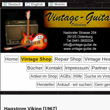
Deutsch
English
Mobile
Home
Vintage Shop
Repair Shop
Vintage He
Bücher
Kontakt
Impressum
Partner 
Artikel im Shop
AGBs
Hilfe
Suche im Vin
Hersteller
Ankauf - wir suchen
Gern ge
Hagstrom Viking [1967]