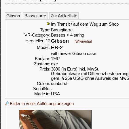
Gibson
Bassgitarre
Zur Artikelliste
Im Transit / auf dem Weg zum Shop
Type:
Bassgitarre
VR-Category:
Basses > 4 string
Gibson
Hersteller: 12
[Wikipedia]
EB-2
Modell:
with newer Gibson case
Baujahr:
1967
Zustand:
exc
Preis:
3890 (in Euro) inkl. MwSt.
Gebrauchtware mit Differenzbesteuerung
gem. § 25a UStG ohne Ausweis der MwS
Colour:
sunburst
SerialNo:
.
Made in:
USA
Bilder in voller Auflösung anzeigen