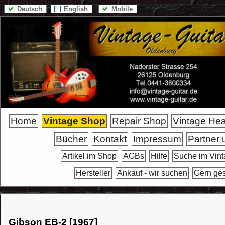
Deutsch
English
Mobile
Home
Vintage Shop
Repair Shop
Vintage He
Bücher
Kontakt
Impressum
Partner 
Artikel im Shop
AGBs
Hilfe
Suche im Vin
Hersteller
Ankauf - wir suchen
Gern ge
Gibson EB-2 [1967]