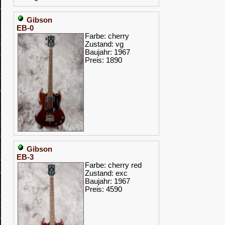
Gibson
EB-0
Farbe: cherry
Zustand: vg
Baujahr: 1967
Preis: 1890
Gibson
EB-3
Farbe: cherry red
Zustand: exc
Baujahr: 1967
Preis: 4590