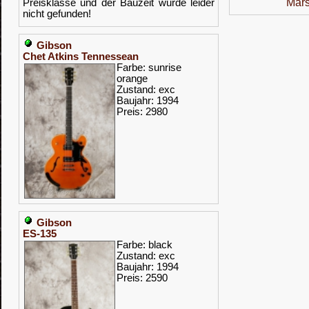
Mars
Preisklasse und der Bauzeit wurde leider
nicht gefunden!
Gibson
Chet Atkins Tennessean
Farbe: sunrise
orange
Zustand: exc
Baujahr: 1994
Preis: 2980
Gibson
ES-135
Farbe: black
Zustand: exc
Baujahr: 1994
Preis: 2590