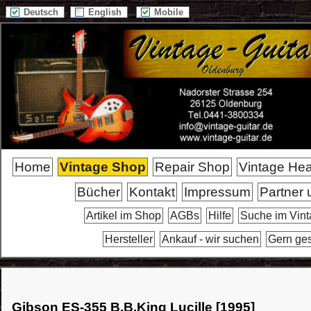
Deutsch
English
Mobile
Home
Vintage Shop
Repair Shop
Vintage He
Bücher
Kontakt
Impressum
Partner 
Artikel im Shop
AGBs
Hilfe
Suche im Vin
Hersteller
Ankauf - wir suchen
Gern ge
Gibson ES-355 B.B.King Lucille [1995]