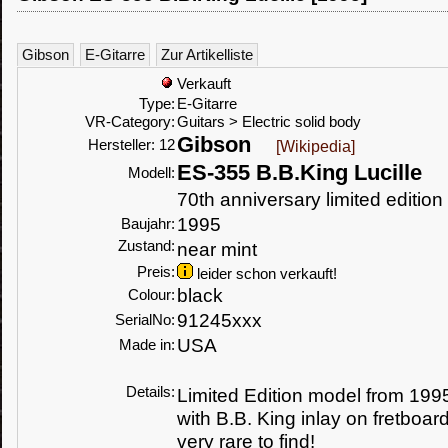
Gibson
E-Gitarre
Zur Artikelliste
Verkauft
Type:
E-Gitarre
VR-Category:
Guitars > Electric solid body
Gibson
Hersteller: 12
[Wikipedia]
ES-355 B.B.King Lucille
Modell:
70th anniversary limited edition
1995
Baujahr:
Zustand:
near mint
Preis:
leider schon verkauft!
black
Colour:
91245xxx
SerialNo:
USA
Made in:
Details:
Limited Edition model from 199
with B.B. King inlay on fretboard
very rare to find!