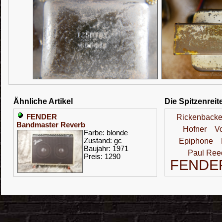
Ähnliche Artikel
Die Spitzenreit
FENDER
Rickenbacke
Bandmaster Reverb
Hofner
V
Farbe: blonde
Zustand: gc
Epiphone
Baujahr: 1971
Paul Ree
Preis: 1290
FENDE