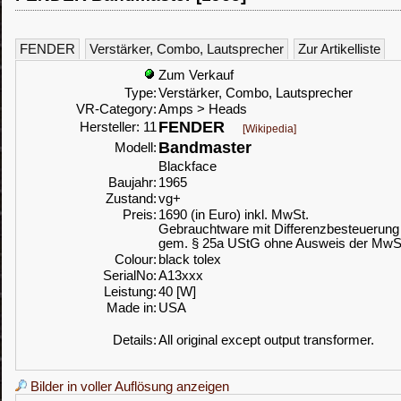
FENDER
Verstärker, Combo, Lautsprecher
Zur Artikelliste
Zum Verkauf
Type:
Verstärker, Combo, Lautsprecher
VR-Category:
Amps > Heads
FENDER
Hersteller: 11
[Wikipedia]
Bandmaster
Modell:
Blackface
Baujahr:
1965
Zustand:
vg+
Preis:
1690 (in Euro) inkl. MwSt.
Gebrauchtware mit Differenzbesteuerung
gem. § 25a UStG ohne Ausweis der MwS
Colour:
black tolex
SerialNo:
A13xxx
Leistung:
40 [W]
Made in:
USA
Details:
All original except output transformer.
Bilder in voller Auflösung anzeigen