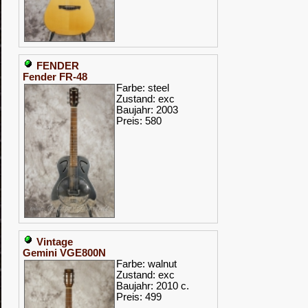
FENDER
Fender FR-48
Farbe: steel
Zustand: exc
Baujahr: 2003
Preis: 580
Vintage
Gemini VGE800N
Farbe: walnut
Zustand: exc
Baujahr: 2010 c.
Preis: 499