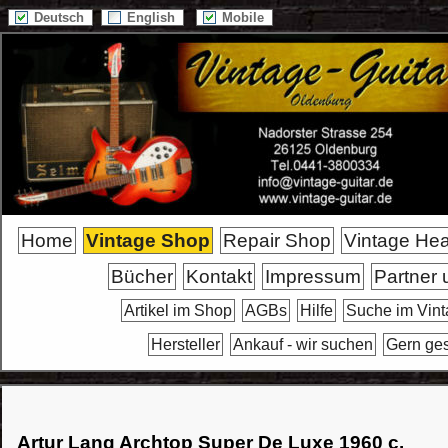
Deutsch
English
Mobile
Home
Vintage Shop
Repair Shop
Vintage He
Bücher
Kontakt
Impressum
Partner 
Artikel im Shop
AGBs
Hilfe
Suche im Vin
Hersteller
Ankauf - wir suchen
Gern ge
Artur Lang Archtop Super De Luxe 1960 c.