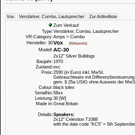
Vox
Verstärker, Combo, Lautsprecher
Zur Artikelliste
Zum Verkauf
Type:
Verstärker, Combo, Lautsprecher
VR-Category:
Amps > Combo
Vox
Hersteller: 30
[Wikipedia]
AC-30
Modell:
2x12" Silver Bulldogs
Baujahr:
1970
Zustand:
exc
Preis:
2590 (in Euro) inkl. MwSt.
Gebrauchtware mit Differenzbesteuerung
gem. § 25a UStG ohne Ausweis der MwS
Colour:
black tolex
SerialNo:
58xx
Leistung:
30 [W]
Made in:
Great Britain
Details:
Speakers:
2x12" Celestion T1088
with the date code "KC5" = 5th September