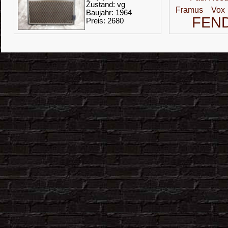
Zustand: vg
Framus
Vox
Baujahr: 1964
FEN
Preis: 2680