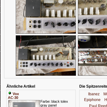
Ähnliche Artikel
Die Spitzenreit
Vox
Ibanez
M
AC-30
Epiphone
H
Farbe: black tolex
gray panel
Paul Reed