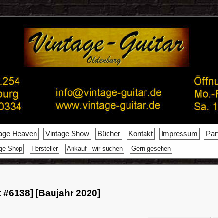
tage Heaven
Vintage Show
Bücher
Kontakt
Impressum
Par
age Shop
Hersteller
Ankauf - wir suchen
Gern gesehen
t #6138] [Baujahr 2020]