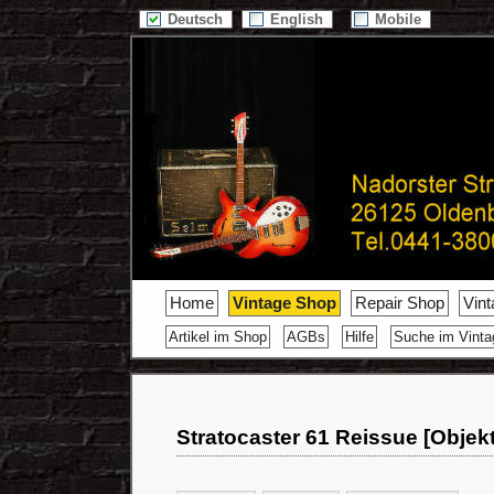
Deutsch
English
Mobile
Home
Vintage Shop
Repair Shop
Vin
Artikel im Shop
AGBs
Hilfe
Suche im Vint
Stratocaster 61 Reissue [Objek