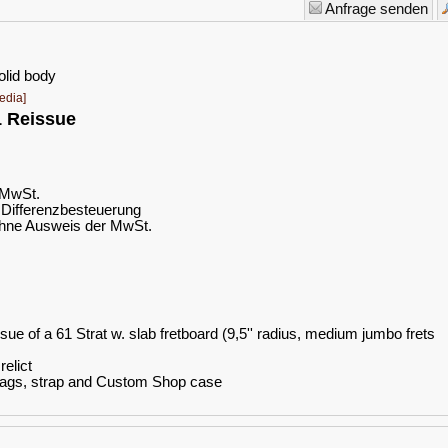
Anfrage senden
olid body
edia]
1 Reissue
. MwSt.
Differenzbesteuerung
hne Ausweis der MwSt.
sue of a 61 Strat w. slab fretboard (9,5'' radius, medium jumbo frets
relict
ags, strap and Custom Shop case