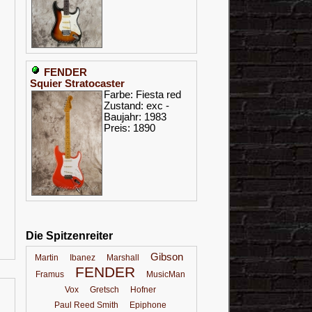
FENDER
Squier Stratocaster
Farbe: Fiesta red
Zustand: exc -
Baujahr: 1983
Preis: 1890
Die Spitzenreiter
Gibson
Martin
Ibanez
Marshall
FENDER
Framus
MusicMan
Vox
Gretsch
Hofner
Paul Reed Smith
Epiphone