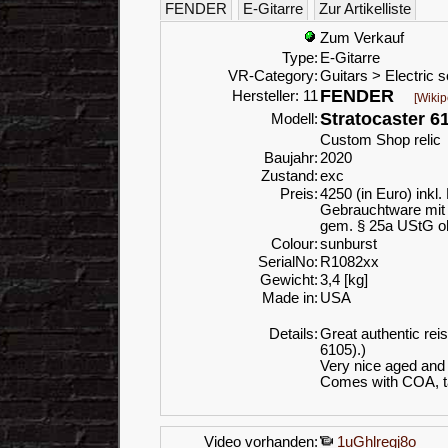
FENDER
E-Gitarre
Zur Artikelliste
Zum Verkauf
Type:
E-Gitarre
VR-Category:
Guitars > Electric s
FENDER
Hersteller: 11
[Wikip
Stratocaster 6
Modell:
Custom Shop relic
Baujahr:
2020
Zustand:
exc
Preis:
4250 (in Euro) inkl
Gebrauchtware mit 
gem. § 25a UStG o
Colour:
sunburst
SerialNo:
R1082xx
Gewicht:
3,4 [kg]
Made in:
USA
Details:
Great authentic reis
6105).)
Very nice aged and 
Comes with COA, t
Video vorhanden:
1uGhlregj8o