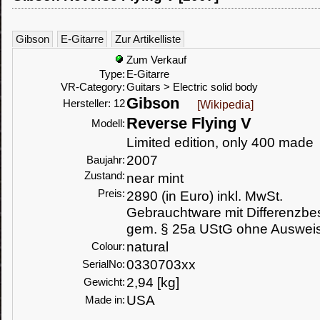
Gibson
E-Gitarre
Zur Artikelliste
Zum Verkauf
Type:
E-Gitarre
VR-Category:
Guitars > Electric solid body
Gibson
Hersteller: 12
[Wikipedia]
Reverse Flying V
Modell:
Limited edition, only 400 made
2007
Baujahr:
Zustand:
near mint
Preis:
2890 (in Euro) inkl. MwSt.
Gebrauchtware mit Differenzbe
gem. § 25a UStG ohne Ausweis
natural
Colour:
0330703xx
SerialNo:
2,94 [kg]
Gewicht:
USA
Made in: