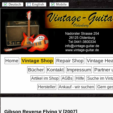
Deutsch
English
Mobile
Home
Vintage Shop
Repair Shop
Vintage He
Bücher
Kontakt
Impressum
Partner 
Artikel im Shop
AGBs
Hilfe
Suche im Vin
Hersteller
Ankauf - wir suchen
Gern ge
Gibson Reverse Flying V [2007]