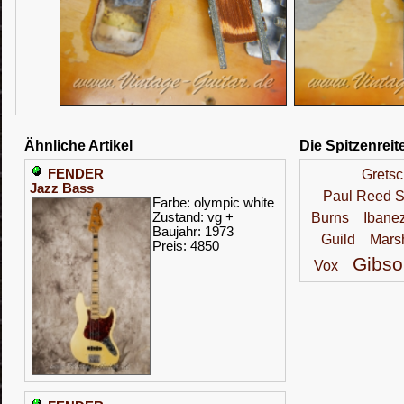
Ähnliche Artikel
Die Spitzenreit
FENDER
Grets
Jazz Bass
Paul Reed S
Farbe: olympic white
Zustand: vg +
Burns
Ibane
Baujahr: 1973
Guild
Marsh
Preis: 4850
Gibso
Vox