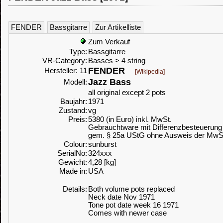
FENDER
Bassgitarre
Zur Artikelliste
Zum Verkauf
Type:
Bassgitarre
VR-Category:
Basses > 4 string
FENDER
Hersteller: 11
[Wikipedia]
Jazz Bass
Modell:
all original except 2 pots
Baujahr:
1971
Zustand:
vg
Preis:
5380 (in Euro) inkl. MwSt.
Gebrauchtware mit Differenzbesteuerung
gem. § 25a UStG ohne Ausweis der MwS
Colour:
sunburst
SerialNo:
324xxx
Gewicht:
4,28 [kg]
Made in:
USA
Details:
Both volume pots replaced
Neck date Nov 1971
Tone pot date week 16 1971
Comes with newer case