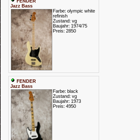
FENDER
Jazz Bass
Farbe: olympic white
refinish
Zustand: vg
Baujahr: 1974/75
Preis: 2850
FENDER
Jazz Bass
Farbe: black
Zustand: vg
Baujahr: 1973
Preis: 4950