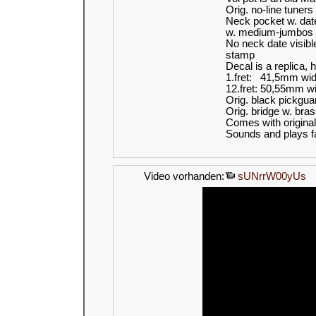
Orig. no-line tuners
Neck pocket w. dat
w. medium-jumbos 
No neck date visibl
stamp
Decal is a replica,
1.fret: 41,5mm wi
12.fret: 50,55mm w
Orig. black pickgua
Orig. bridge w. bra
Comes with origina
Sounds and plays fa
Video vorhanden:
sUNrrW00yUs