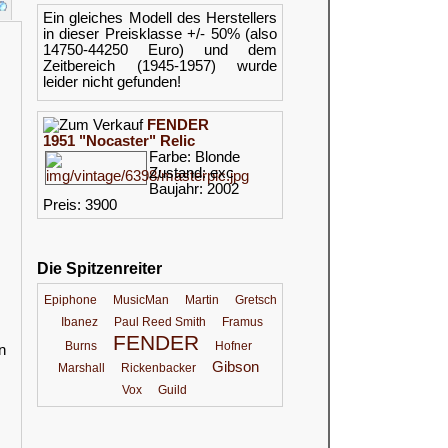
Ein gleiches Modell des Herstellers
in dieser Preisklasse +/- 50% (also
14750-44250 Euro) und dem
Zeitbereich (1945-1957) wurde
leider nicht gefunden!
FENDER
1951 "Nocaster" Relic
Farbe: Blonde
Zustand: exc
Baujahr: 2002
Preis: 3900
Die Spitzenreiter
Epiphone
MusicMan
Martin
Gretsch
Ibanez
Paul Reed Smith
Framus
FENDER
Burns
Hofner
n
Gibson
Marshall
Rickenbacker
Vox
Guild