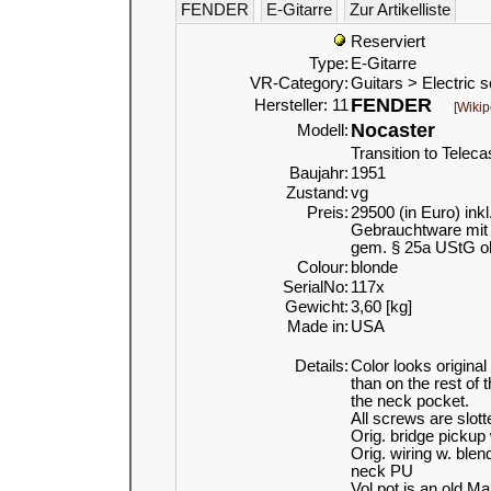
FENDER
E-Gitarre
Zur Artikelliste
Reserviert
Type:
E-Gitarre
VR-Category:
Guitars > Electric s
FENDER
Hersteller: 11
[Wikip
Nocaster
Modell:
Transition to Teleca
Baujahr:
1951
Zustand:
vg
Preis:
29500 (in Euro) ink
Gebrauchtware mit 
gem. § 25a UStG o
Colour:
blonde
SerialNo:
117x
Gewicht:
3,60 [kg]
Made in:
USA
Details:
Color looks original
than on the rest of
the neck pocket.
All screws are slot
Orig. bridge pickup
Orig. wiring w. ble
neck PU
Vol pot is an old Ma