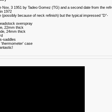
e Nov. 3 1951 by Tadeo Gomez (TG) and a second date from the refr
in 1972
e (possibly because of neck refinish) but the typical impressed "D"-
 headstock overspray
de, 22mm thick
ide, 24mm thick
rd
ss-saddles
l 'thermometer' case
ntastic!