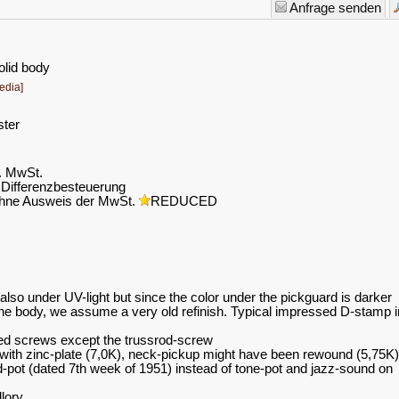
Anfrage senden
olid body
edia]
ster
l. MwSt.
Differenzbesteuerung
hne Ausweis der MwSt.
REDUCED
 also under UV-light but s
ince the color under the pickguard is darker
 the body, we assume a very old refinish. Typical impressed D-stamp i
ted screws except the trussrod-screw
 with zinc-plate (7,0K), neck-pickup might have been rewound (5,75K)
nd-pot (dated 7th week of 1951) instead of tone-pot and jazz-sound on
llory