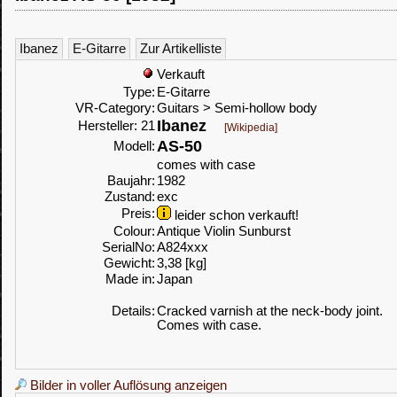
Ibanez
E-Gitarre
Zur Artikelliste
Verkauft
Type:
E-Gitarre
VR-Category:
Guitars > Semi-hollow body
Ibanez
Hersteller: 21
[Wikipedia]
AS-50
Modell:
comes with case
Baujahr:
1982
Zustand:
exc
Preis:
leider schon verkauft!
Colour:
Antique Violin Sunburst
SerialNo:
A824xxx
Gewicht:
3,38 [kg]
Made in:
Japan
Details:
Cracked varnish at the neck-body joint.
Comes with case.
Bilder in voller Auflösung anzeigen