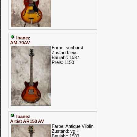
Ibanez
AM-70AV
Farbe: sunburst
Zustand: exc
Baujahr: 1987
Preis: 1150
Ibanez
Artist AR150 AV
Farbe: Antique Vilolin
Zustand: vg +
Baujahr: 1983