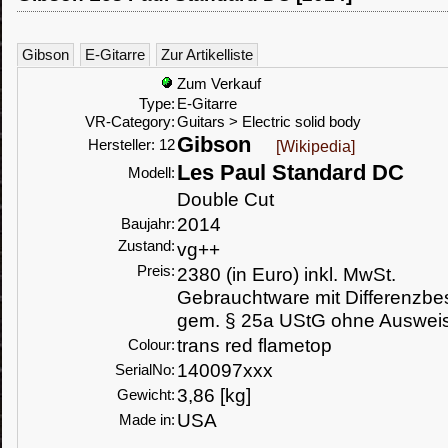
Gibson
E-Gitarre
Zur Artikelliste
Zum Verkauf
Type:
E-Gitarre
VR-Category:
Guitars > Electric solid body
Gibson
Hersteller: 12
[Wikipedia]
Les Paul Standard DC
Modell:
Double Cut
2014
Baujahr:
Zustand:
vg++
Preis:
2380 (in Euro) inkl. MwSt.
Gebrauchtware mit Differenzbe
gem. § 25a UStG ohne Ausweis
trans red flametop
Colour:
140097xxx
SerialNo:
3,86 [kg]
Gewicht:
USA
Made in: