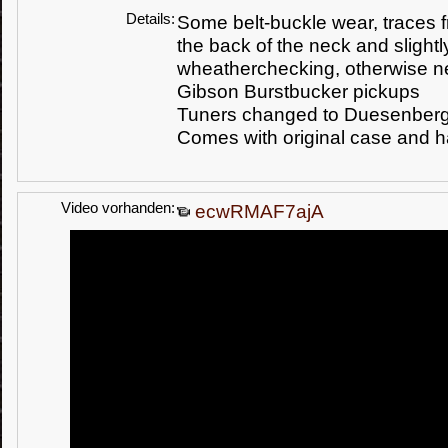
Details:
Some belt-buckle wear, traces f
the back of the neck and slightl
wheatherchecking, otherwise ne
Gibson Burstbucker pickups
Tuners changed to Duesenber
Comes with original case and 
Video vorhanden:
ecwRMAF7ajA