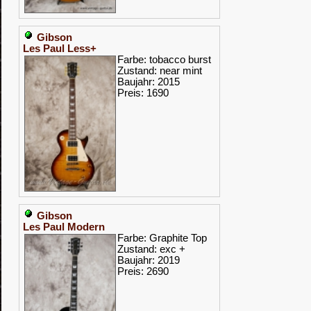
Gibson
Les Paul Less+
Farbe: tobacco burst
Zustand: near mint
Baujahr: 2015
Preis: 1690
Gibson
Les Paul Modern
Farbe: Graphite Top
Zustand: exc +
Baujahr: 2019
Preis: 2690