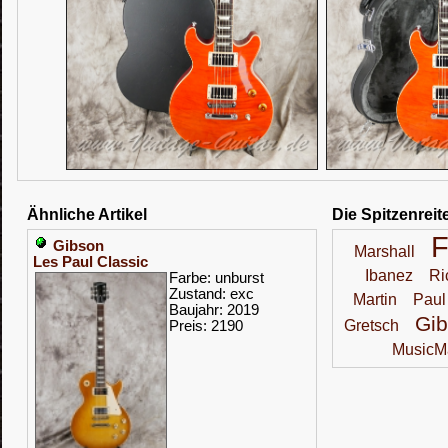
Ähnliche Artikel
Die Spitzenreit
Gibson
Marshall
Les Paul Classic
Ibanez
Ri
Farbe: unburst
Zustand: exc
Martin
Paul
Baujahr: 2019
Gi
Gretsch
Preis: 2190
MusicM