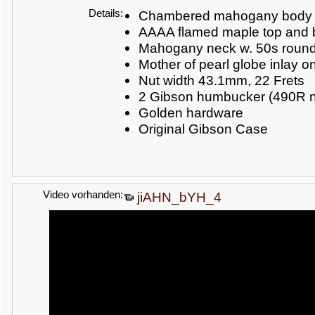
Details:
Chambered mahogany body
AAAA flamed maple top and 
Mahogany neck w. 50s round
Mother of pearl globe inlay 
Nut width 43.1mm, 22 Frets
2 Gibson humbucker (490R n
Golden hardware
Original Gibson Case
Video vorhanden:
jiAHN_bYH_4