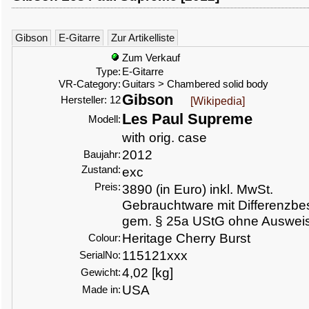
Gibson
E-Gitarre
Zur Artikelliste
Zum Verkauf
Type:
E-Gitarre
VR-Category:
Guitars > Chambered solid body
Gibson
Hersteller: 12
[Wikipedia]
Les Paul Supreme
Modell:
with orig. case
2012
Baujahr:
Zustand:
exc
Preis:
3890 (in Euro) inkl. MwSt.
Gebrauchtware mit Differenzbe
gem. § 25a UStG ohne Ausweis
Heritage Cherry Burst
Colour:
115121xxx
SerialNo:
4,02 [kg]
Gewicht:
USA
Made in: