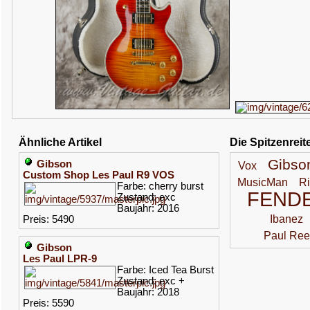
Ähnliche Artikel
Die Spitzenreit
Gibso
Gibson
Vox
Custom Shop Les Paul R9 VOS
MusicMan
R
Farbe: cherry burst
FEND
Zustand: exc
Baujahr: 2016
Ibanez
Preis: 5490
Paul Ree
Gibson
Les Paul LPR-9
Farbe: Iced Tea Burst
Zustand: exc +
Baujahr: 2018
Preis: 5590