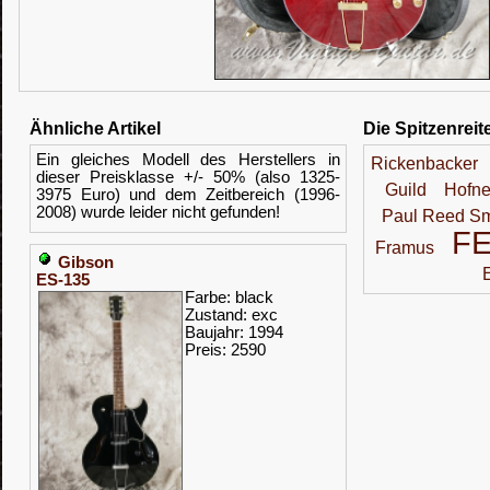
Ähnliche Artikel
Die Spitzenreit
Ein gleiches Modell des Herstellers in
Rickenbacker
dieser Preisklasse +/- 50% (also 1325-
Guild
Hofne
3975 Euro) und dem Zeitbereich (1996-
2008) wurde leider nicht gefunden!
Paul Reed Sm
F
Framus
Gibson
ES-135
Farbe: black
Zustand: exc
Baujahr: 1994
Preis: 2590