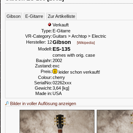
Gibson
E-Gitarre
Zur Artikelliste
Verkauft
Type:
E-Gitarre
VR-Category:
Guitars > Archtop > Electric
Gibson
Hersteller: 12
[Wikipedia]
ES-135
Modell:
comes with orig. case
Baujahr:
2002
Zustand:
exc
Preis:
leider schon verkauft!
Colour:
cherry
SerialNo:
02262xxx
Gewicht:
3,64 [kg]
Made in:
USA
Bilder in voller Auflösung anzeigen