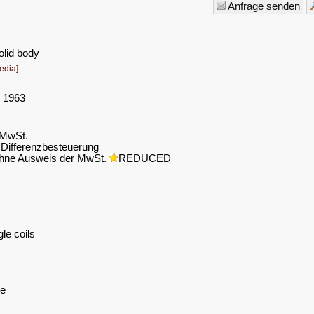
Anfrage senden
olid body
edia]
I 1963
. MwSt.
Differenzbesteuerung
hne Ausweis der MwSt.
REDUCED
le coils
le