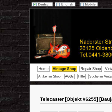
Deutsch
English
Mobile
Home
Vintage Shop
Repair Shop
Vin
Artikel im Shop
AGBs
Hilfe
Suche im Vint
Telecaster [Objekt #6255] [Bauj