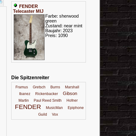
FENDER
Telecaster MIJ
Farbe: sherwood
green
Zustand: near mint
Baujahr: 2023
Preis: 1090
Die Spitzenreiter
Framus
Gretsch
Burns
Marshall
Gibson
Ibanez
Rickenbacker
Martin
Paul Reed Smith
Hofner
FENDER
MusicMan
Epiphone
Guild
Vox