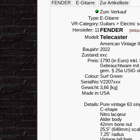
FENDER
E-Gitarre
Zur Artikelliste
Zum Verkauf
Type:
E-Gitarre
VR-Category:
Guitars > Electric s
FENDER
Hersteller: 11
[Wikip
Telecaster
Modell:
American Vintage I
Baujahr:
2022
Zustand:
exc
Preis:
1790 (in Euro) inkl
Gebrauchtware mit 
gem. § 25a UStG o
Colour:
Surf Green
SerialNo:
V2207xxx
Gewicht:
3,66 [kg]
Made in:
USA
Details:
Pure vintage 63 sing
C-shape
Nitro lacqeur
Alder body
42mm bone nut
25,5" (648mm) sca
7,25" radius
Vintage tall frets