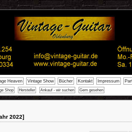
tage Heaven
Vintage Show
Bücher
Kontakt
Impressum
Par
age Shop
Hersteller
Ankauf - wir suchen
Gern gesehen
ahr 2022]