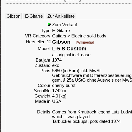
Gibson
E-Gitarre
Zur Artikelliste
Zum Verkauf
Type:
E-Gitarre
VR-Category:
Guitars > Electric solid body
Gibson
Hersteller: 12
[Wikipedia]
L-5 S Custom
Modell:
all original incl. case
Baujahr:
1974
Zustand:
exc
Preis:
5950 (in Euro) inkl. MwSt.
Gebrauchtware mit Differenzbesteuerung
gem. § 25a UStG ohne Ausweis der MwS
Colour:
cherry burst
SerialNo:
1742xx
Gewicht:
4,0 [kg]
Made in:
USA
Details:
Comes from Krautrock legend Lutz Ludw
which it was played
Tarbucker pickups, pots dated 1974