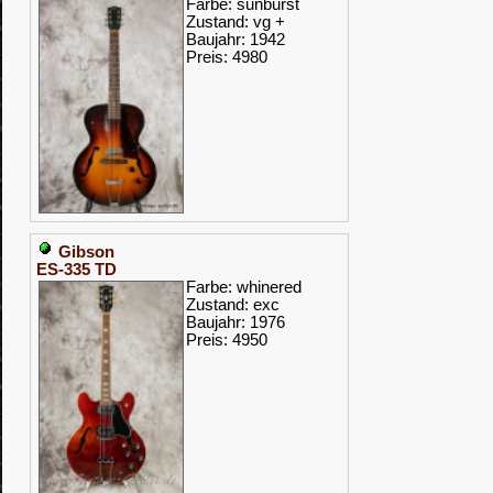
Farbe: sunburst
Zustand: vg +
Baujahr: 1942
Preis: 4980
Gibson
ES-335 TD
Farbe: whinered
Zustand: exc
Baujahr: 1976
Preis: 4950