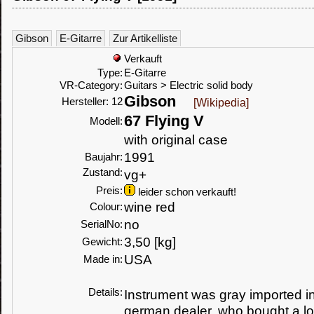
Gibson
E-Gitarre
Zur Artikelliste
Verkauft
Type:
E-Gitarre
VR-Category:
Guitars > Electric solid body
Gibson
Hersteller: 12
[Wikipedia]
67 Flying V
Modell:
with original case
1991
Baujahr:
Zustand:
vg+
Preis:
leider schon verkauft!
wine red
Colour:
no
SerialNo:
3,50 [kg]
Gewicht:
USA
Made in:
Details:
Instrument was gray imported i
german dealer, who bought a lot