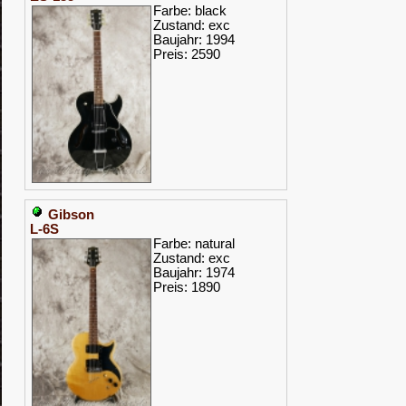
Farbe: black
Zustand: exc
Baujahr: 1994
Preis: 2590
Gibson
L-6S
Farbe: natural
Zustand: exc
Baujahr: 1974
Preis: 1890