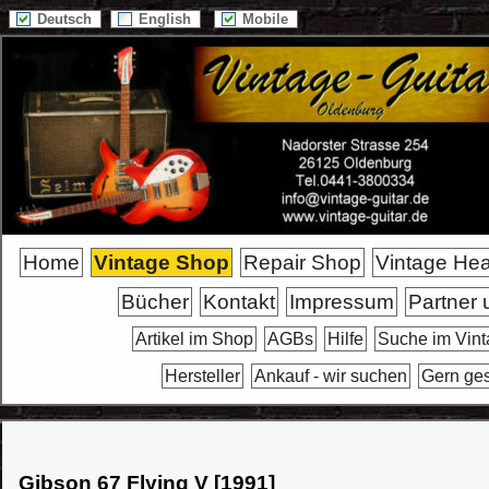
Deutsch
English
Mobile
Home
Vintage Shop
Repair Shop
Vintage He
Bücher
Kontakt
Impressum
Partner 
Artikel im Shop
AGBs
Hilfe
Suche im Vin
Hersteller
Ankauf - wir suchen
Gern ge
Gibson 67 Flying V [1991]