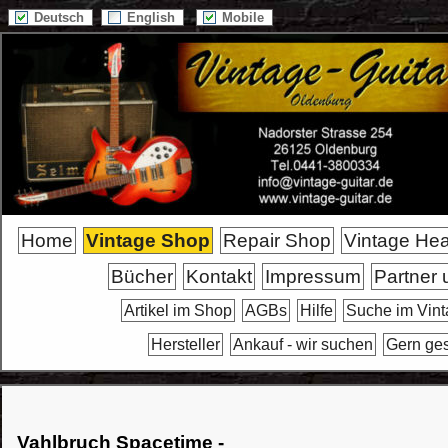
Deutsch
English
Mobile
Home
Vintage Shop
Repair Shop
Vintage He
Bücher
Kontakt
Impressum
Partner 
Artikel im Shop
AGBs
Hilfe
Suche im Vin
Hersteller
Ankauf - wir suchen
Gern ge
Vahlbruch Spacetime -