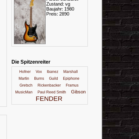
Zustand: vg
Baujahr: 1980
Preis: 2890
Die Spitzenreiter
Hofner
Vox
Ibanez
Marshall
Martin
Burns
Guild
Epiphone
Gretsch
Rickenbacker
Framus
Gibson
MusicMan
Paul Reed Smith
FENDER