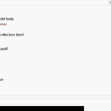
olid body
edia]
 collectors item!
auft!
ase