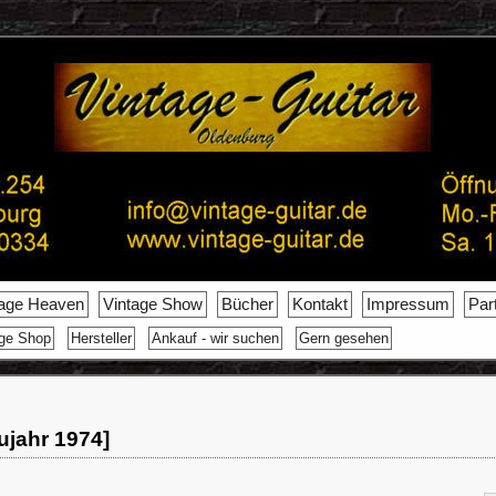
tage Heaven
Vintage Show
Bücher
Kontakt
Impressum
Par
age Shop
Hersteller
Ankauf - wir suchen
Gern gesehen
ujahr 1974]