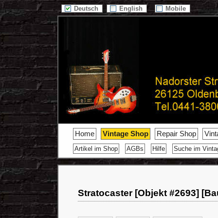
Deutsch
English
Mobile
Home
Vintage Shop
Repair Shop
Vin
Artikel im Shop
AGBs
Hilfe
Suche im Vint
Stratocaster [Objekt #2693] [Ba