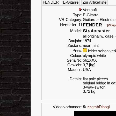
FENDER
E-Gitarre
Zur Artikelliste
Verkauft
Type:
E-Gitarre
VR-Category:
Guitars > Electric s
FENDER
Hersteller: 11
[Wikip
Stratocaster
Modell:
all original w. case,
Baujahr:
1974
Zustand:
near mint
Preis:
leider schon verk
Colour:
olympic white
SerialNo:
561XXX
Gewicht:
3,7 [kg]
Made in:
USA
Details:
flat pole pieces
original bridge in c
3-way-switch
3,72 kg
Video vorhanden:
zzgmbDihogI