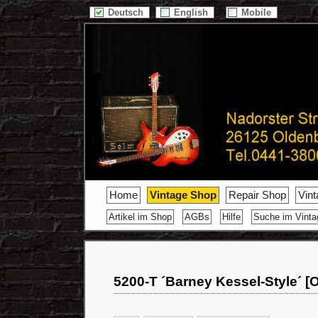
Deutsch
English
Mobile
Home
Vintage Shop
Repair Shop
Vin
Artikel im Shop
AGBs
Hilfe
Suche im Vint
5200-T ´Barney Kessel-Style´ [O