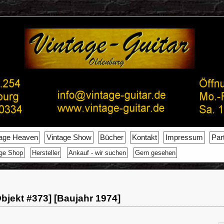
tage Heaven
Vintage Show
Bücher
Kontakt
Impressum
Par
age Shop
Hersteller
Ankauf - wir suchen
Gern gesehen
bjekt #373] [Baujahr 1974]