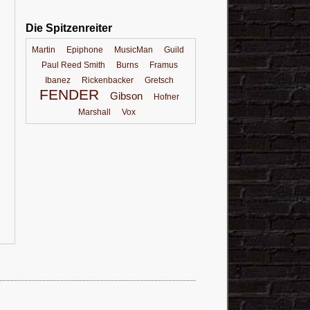
Die Spitzenreiter
Martin
Epiphone
MusicMan
Guild
Paul Reed Smith
Burns
Framus
Ibanez
Rickenbacker
Gretsch
FENDER
Gibson
Hofner
Marshall
Vox