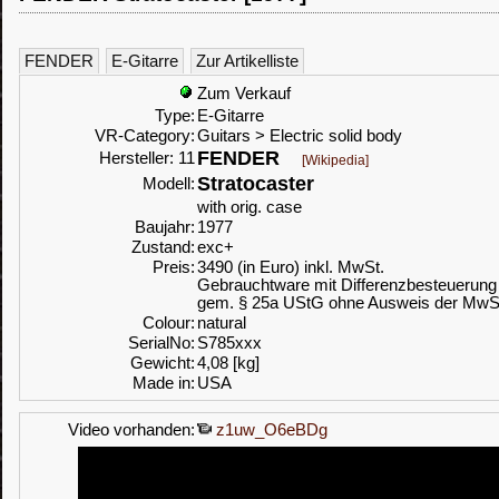
FENDER
E-Gitarre
Zur Artikelliste
Zum Verkauf
Type:
E-Gitarre
VR-Category:
Guitars > Electric solid body
FENDER
Hersteller: 11
[Wikipedia]
Stratocaster
Modell:
with orig. case
Baujahr:
1977
Zustand:
exc+
Preis:
3490 (in Euro) inkl. MwSt.
Gebrauchtware mit Differenzbesteuerung
gem. § 25a UStG ohne Ausweis der MwS
Colour:
natural
SerialNo:
S785xxx
Gewicht:
4,08 [kg]
Made in:
USA
Video vorhanden:
z1uw_O6eBDg