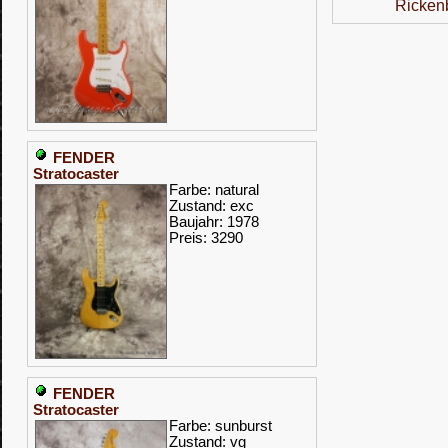
Ricken
FENDER
Stratocaster
Farbe: natural
Zustand: exc
Baujahr: 1978
Preis: 3290
FENDER
Stratocaster
Farbe: sunburst
Zustand: vg