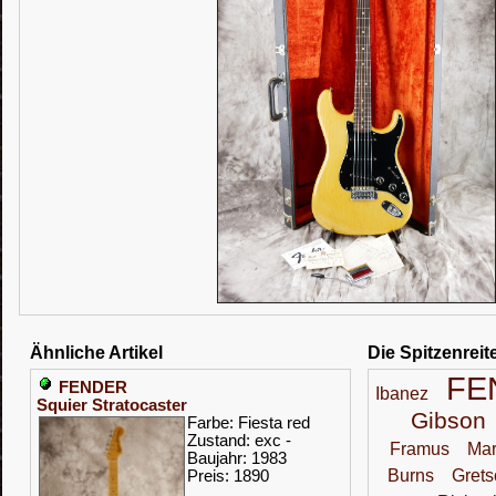
Ähnliche Artikel
Die Spitzenreit
FE
FENDER
Ibanez
Squier Stratocaster
Gibson
Farbe: Fiesta red
Zustand: exc -
Framus
Mar
Baujahr: 1983
Burns
Grets
Preis: 1890