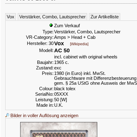
Vox
Verstärker, Combo, Lautsprecher
Zur Artikelliste
Zum Verkauf
Type:
Verstärker, Combo, Lautsprecher
VR-Category:
Amps > Head + Cab
Vox
Hersteller: 30
[Wikipedia]
AC 50
Modell:
incl. cabinet with original wheels
Baujahr:
1965 c.
Zustand:
exc
Preis:
1980 (in Euro) inkl. MwSt.
Gebrauchtware mit Differenzbesteuerung
gem. § 25a UStG ohne Ausweis der MwS
Colour:
black tolex
SerialNo:
05XXX
Leistung:
50 [W]
Made in:
U.K.
Bilder in voller Auflösung anzeigen