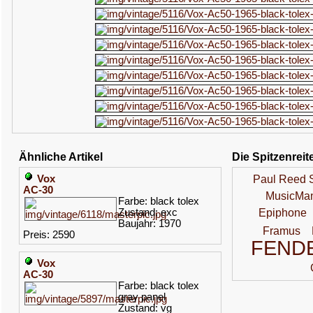
Ähnliche Artikel
Die Spitzenreit
Vox
Paul Reed 
AC-30
MusicMa
Farbe: black tolex
Zustand: exc
Epiphone
Baujahr: 1970
Framus
Preis: 2590
FEND
Vox
AC-30
Farbe: black tolex
gray panel
Zustand: vg