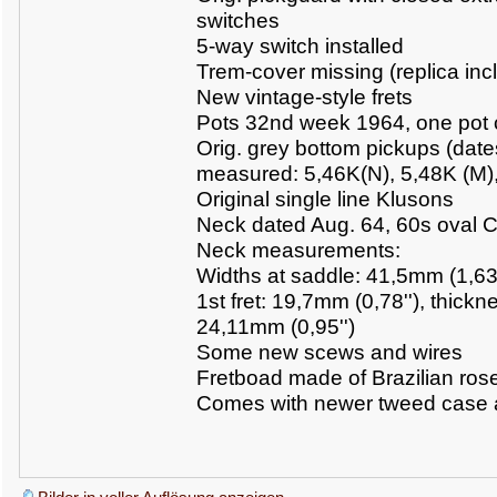
switches
5-way switch installed
Trem-cover missing (replica inc
New vintage-style frets
Pots 32nd week 1964, one pot
Orig. grey bottom pickups (date
measured: 5,46K(N), 5,48K (M)
Original single line Klusons
Neck dated Aug. 64, 60s oval C 
Neck measurements:
Widths at saddle: 41,5mm (1,63'
1st fret: 19,7mm (0,78''), thickn
24,11mm (0,95'')
Some new scews and wires
Fretboad made of Brazilian ro
Comes with newer tweed case