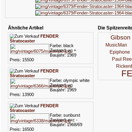
Ähnliche Artikel
Die Spitzenreit
FENDER
Gibson
Stratocaster
MusicMan
Farbe: black
Zustand: vg +
Epiphone
Baujahr: 1969
Paul Ree
Preis: 15500
Ricken
F
FENDER
Stratocaster
Farbe: olympic white
Zustand: vg
Baujahr: 1969
Preis: 13900
FENDER
Stratocaster
Farbe: sunburst
Zustand: exc -
Baujahr: 1968/69
Preis: 16500