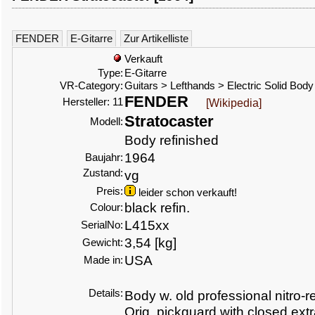
FENDER
E-Gitarre
Zur Artikelliste
Verkauft
Type:
E-Gitarre
VR-Category:
Guitars > Lefthands > Electric Solid Body
FENDER
Hersteller: 11
[Wikipedia]
Stratocaster
Modell:
Body refinished
1964
Baujahr:
Zustand:
vg
Preis:
leider schon verkauft!
black refin.
Colour:
L415xx
SerialNo:
3,54 [kg]
Gewicht:
USA
Made in:
Details:
Body w. old professional nitro-re
Orig. pickguard with closed extr