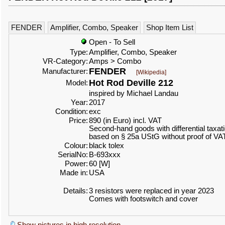
FENDER
Amplifier, Combo, Speaker
Shop Item List
Open - To Sell
Type:
Amplifier, Combo, Speaker
VR-Category:
Amps > Combo
FENDER
Manufacturer:
[Wikipedia]
Hot Rod Deville 212
Model:
inspired by Michael Landau
Year:
2017
Condition:
exc
Price:
890 (in Euro) incl. VAT
Second-hand goods with differential taxat
based on § 25a UStG without proof of VA
Colour:
black tolex
SerialNo:
B-693xxx
Power:
60 [W]
Made in:
USA
Details:
3 resistors were replaced in year 2023
Comes with footswitch and cover