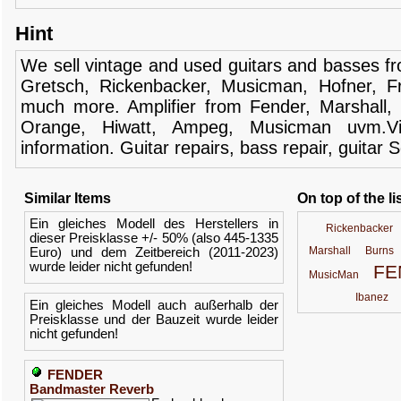
Hint
We sell
vintage and
used guitars
and
basses
f
Gretsch
,
Rickenbacker
,
Musicman
,
Hofner
,
F
much more.
Amplifier
from Fender
, Marshall,
Orange,
Hiwatt
,
Ampeg
,
Musicman
uvm.V
information.
Guitar
repairs,
bass
repair,
guitar
S
Similar Items
On top of the li
Ein gleiches Modell des Herstellers in
Rickenbacker
dieser Preisklasse +/- 50% (also 445-1335
Marshall
Burns
Euro) und dem Zeitbereich (2011-2023)
wurde leider nicht gefunden!
FE
MusicMan
Ibanez
Ein gleiches Modell auch außerhalb der
Preisklasse und der Bauzeit wurde leider
nicht gefunden!
FENDER
Bandmaster Reverb