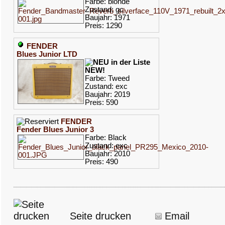
Farbe: blonde
Zustand: gc
Baujahr: 1971
Preis: 1290
FENDER
Blues Junior LTD
NEW!
Farbe: Tweed
Zustand: exc
Baujahr: 2019
Preis: 590
FENDER
Fender Blues Junior 3
Farbe: Black
Zustand: exc
Baujahr: 2010
Preis: 490
Seite drucken
Email