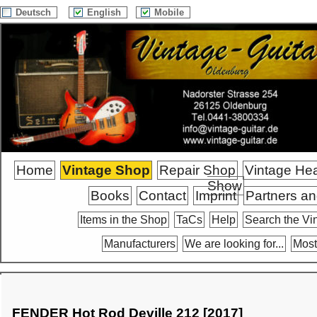
Deutsch
English
Mobile
Home
Vintage Shop
Repair Shop
Vintage He
Show
Books
Contact
Imprint
Partners an
Items in the Shop
TaCs
Help
Search the Vi
Manufacturers
We are looking for...
Most
FENDER Hot Rod Deville 212 [2017]